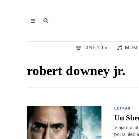
CINE Y TV
MÚSI
robert downey jr.
LETRAS
Un Sher
Viajamos al
por la nieb