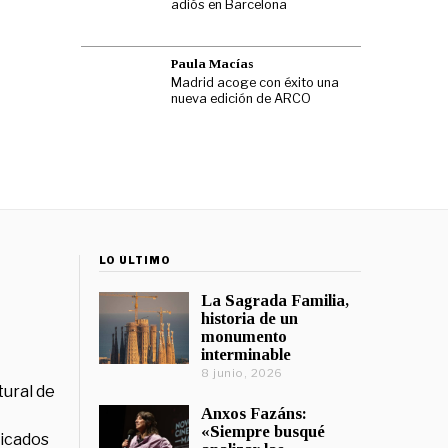
adiós en Barcelona
Paula Macías
Madrid acoge con éxito una
nueva edición de ARCO
LO ÚLTIMO
La Sagrada Familia,
historia de un
monumento
interminable
8 junio, 2026
tural de
Anxos Fazáns:
«Siempre busqué
licados