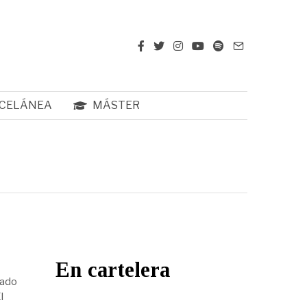
CELÁNEA
MÁSTER
En cartelera
dado
l