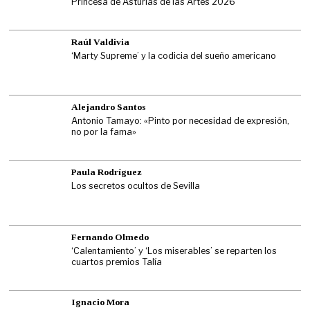
Princesa de Asturias de las Artes 2026
Raúl Valdivia
‘Marty Supreme’ y la codicia del sueño americano
Alejandro Santos
Antonio Tamayo: «Pinto por necesidad de expresión,
no por la fama»
Paula Rodríguez
Los secretos ocultos de Sevilla
Fernando Olmedo
‘Calentamiento’ y ‘Los miserables’ se reparten los
cuartos premios Talía
Ignacio Mora