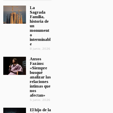
La
Sagrada
Familia,
historia de
un
monument
o
interminabl
e
8 junio, 2026
Anxos
Fazáns:
«Siempre
busqué
analizar las
relaciones
íntimas que
nos
afectan»
5 junio, 2026
El hijo de la