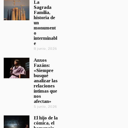
La
Sagrada
Familia,
historia de
un
monument
o
interminabl
e
8 junio, 2026
Anxos
Fazáns:
«Siempre
busqué
analizar las
relaciones
íntimas que
nos
afectan»
5 junio, 2026
El hijo de la
cómica, el