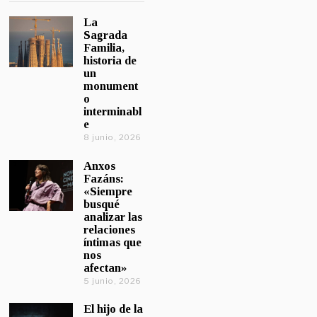
La
Sagrada
Familia,
historia de
un
monument
o
interminabl
e
8 junio, 2026
Anxos
Fazáns:
«Siempre
busqué
analizar las
relaciones
íntimas que
nos
afectan»
5 junio, 2026
El hijo de la