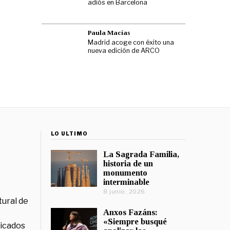
adiós en Barcelona
Paula Macías
Madrid acoge con éxito una
nueva edición de ARCO
LO ÚLTIMO
La Sagrada Familia,
historia de un
monumento
interminable
8 junio, 2026
tural de
Anxos Fazáns:
«Siempre busqué
licados