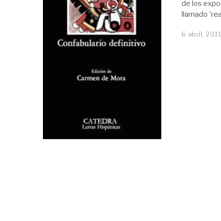
de los expon
llamado 're
6 abril, 201