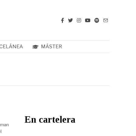
CELÁNEA
MÁSTER
En cartelera
orman
l