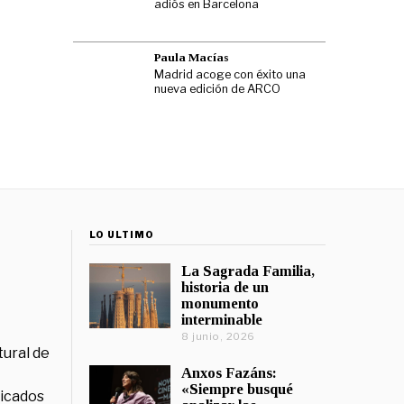
adiós en Barcelona
Paula Macías
Madrid acoge con éxito una
nueva edición de ARCO
LO ÚLTIMO
La Sagrada Familia,
historia de un
monumento
interminable
8 junio, 2026
tural de
Anxos Fazáns:
«Siempre busqué
licados