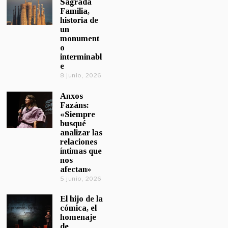
Sagrada
Familia,
historia de
un
monument
o
interminabl
e
8 junio, 2026
Anxos
Fazáns:
«Siempre
busqué
analizar las
relaciones
íntimas que
nos
afectan»
5 junio, 2026
El hijo de la
cómica, el
homenaje
de