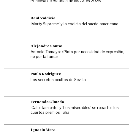
Princesa de Asturias de las Artes 2026
Raúl Valdivia
‘Marty Supreme’ y la codicia del sueño americano
Alejandro Santos
Antonio Tamayo: «Pinto por necesidad de expresión,
no por la fama»
Paula Rodríguez
Los secretos ocultos de Sevilla
Fernando Olmedo
‘Calentamiento’ y ‘Los miserables’ se reparten los
cuartos premios Talía
Ignacio Mora