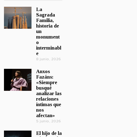
La
Sagrada
Familia,
historia de
un
monument
o
interminabl
e
8 junio, 2026
Anxos
Fazáns:
«Siempre
busqué
analizar las
relaciones
íntimas que
nos
afectan»
5 junio, 2026
El hijo de la