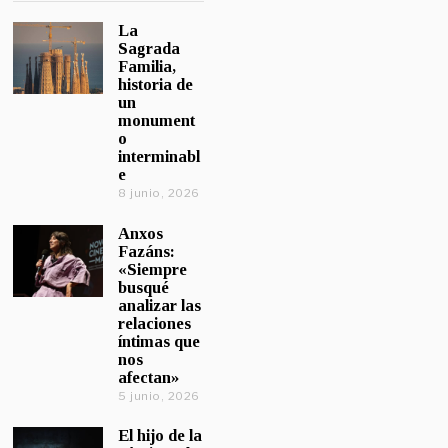
La
Sagrada
Familia,
historia de
un
monument
o
interminabl
e
8 junio, 2026
Anxos
Fazáns:
«Siempre
busqué
analizar las
relaciones
íntimas que
nos
afectan»
5 junio, 2026
El hijo de la