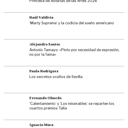
Princesa de Asturias de las Artes 2026
Raúl Valdivia
‘Marty Supreme’ y la codicia del sueño americano
Alejandro Santos
Antonio Tamayo: «Pinto por necesidad de expresión,
no por la fama»
Paula Rodríguez
Los secretos ocultos de Sevilla
Fernando Olmedo
‘Calentamiento’ y ‘Los miserables’ se reparten los
cuartos premios Talía
Ignacio Mora