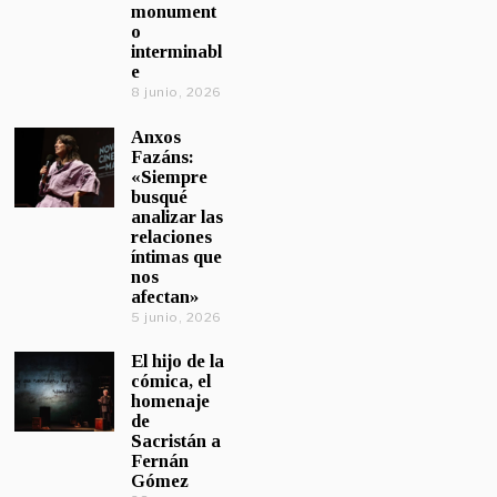
monument
o
interminabl
e
8 junio, 2026
Anxos
Fazáns:
«Siempre
busqué
analizar las
relaciones
íntimas que
nos
afectan»
5 junio, 2026
El hijo de la
cómica, el
homenaje
de
Sacristán a
Fernán
Gómez