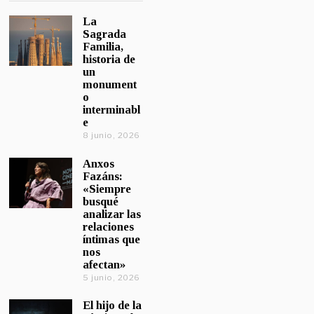
La
Sagrada
Familia,
historia de
un
monument
o
interminabl
e
8 junio, 2026
Anxos
Fazáns:
«Siempre
busqué
analizar las
relaciones
íntimas que
nos
afectan»
5 junio, 2026
El hijo de la