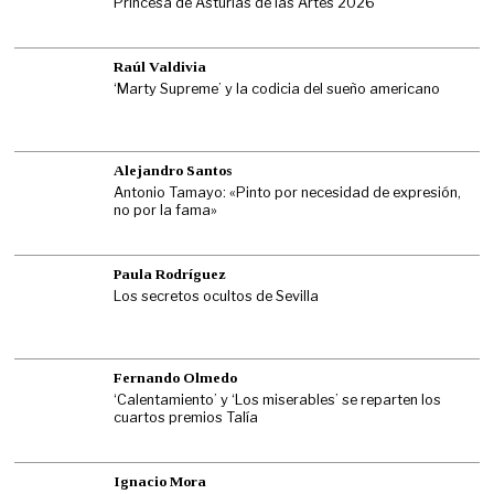
Princesa de Asturias de las Artes 2026
Raúl Valdivia
‘Marty Supreme’ y la codicia del sueño americano
Alejandro Santos
Antonio Tamayo: «Pinto por necesidad de expresión,
no por la fama»
Paula Rodríguez
Los secretos ocultos de Sevilla
Fernando Olmedo
‘Calentamiento’ y ‘Los miserables’ se reparten los
cuartos premios Talía
Ignacio Mora