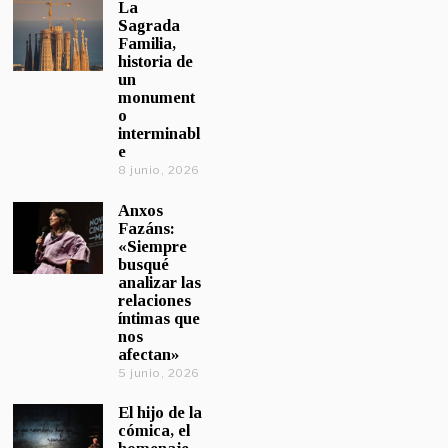
La
Sagrada
Familia,
historia de
un
monument
o
interminabl
e
8 junio, 2026
Anxos
Fazáns:
«Siempre
busqué
analizar las
relaciones
íntimas que
nos
afectan»
5 junio, 2026
El hijo de la
cómica, el