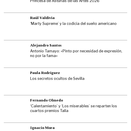
Princesa de Asturias de las Artes 2026
Raúl Valdivia
‘Marty Supreme’ y la codicia del sueño americano
Alejandro Santos
Antonio Tamayo: «Pinto por necesidad de expresión,
no por la fama»
Paula Rodríguez
Los secretos ocultos de Sevilla
Fernando Olmedo
‘Calentamiento’ y ‘Los miserables’ se reparten los
cuartos premios Talía
Ignacio Mora