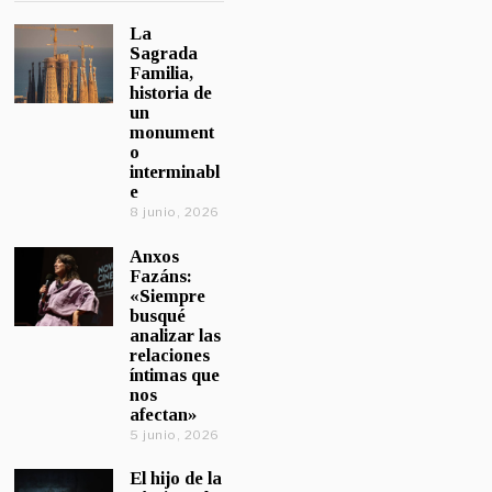
La
Sagrada
Familia,
historia de
un
monument
o
interminabl
e
8 junio, 2026
Anxos
Fazáns:
«Siempre
busqué
analizar las
relaciones
íntimas que
nos
afectan»
5 junio, 2026
El hijo de la