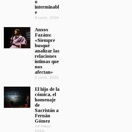
o
interminabl
e
8 junio, 2026
Anxos
Fazáns:
«Siempre
busqué
analizar las
relaciones
íntimas que
nos
afectan»
5 junio, 2026
El hijo de la
cómica, el
homenaje
de
Sacristán a
Fernán
Gómez
28 mayo,
2026