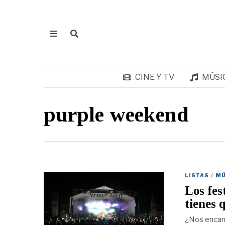
CINE Y TV
MÚSI
purple weekend
LISTAS
/
MÚ
Los fes
tienes 
¿Nos encant