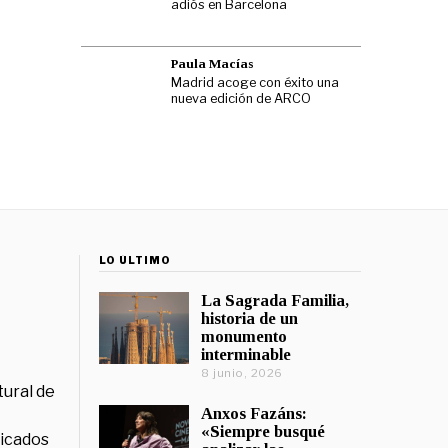
adiós en Barcelona
Paula Macías
Madrid acoge con éxito una
nueva edición de ARCO
LO ÚLTIMO
La Sagrada Familia,
historia de un
monumento
interminable
8 junio, 2026
tural de
Anxos Fazáns:
«Siempre busqué
licados