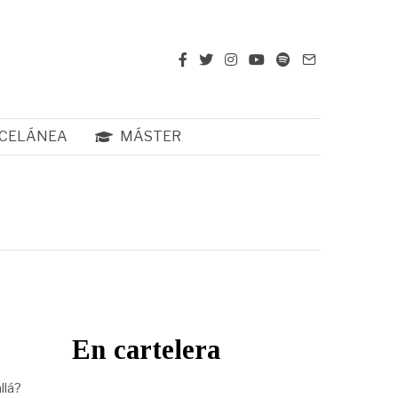
CELÁNEA
MÁSTER
En cartelera
llá?