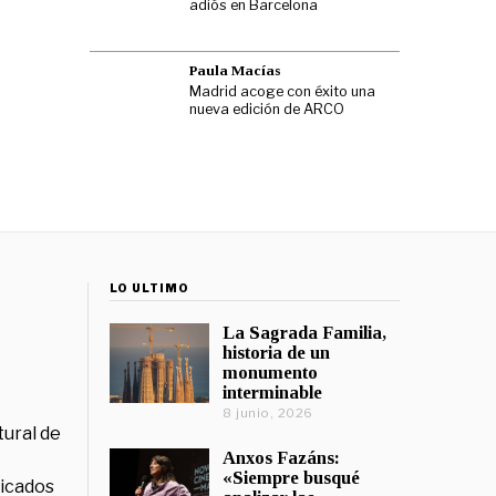
adiós en Barcelona
Paula Macías
Madrid acoge con éxito una
nueva edición de ARCO
LO ÚLTIMO
La Sagrada Familia,
historia de un
monumento
interminable
8 junio, 2026
tural de
Anxos Fazáns:
«Siempre busqué
licados