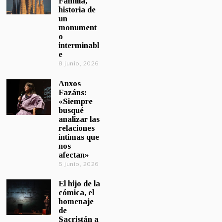
Familia,
historia de
un
monument
o
interminabl
e
8 junio, 2026
Anxos
Fazáns:
«Siempre
busqué
analizar las
relaciones
íntimas que
nos
afectan»
5 junio, 2026
El hijo de la
cómica, el
homenaje
de
Sacristán a