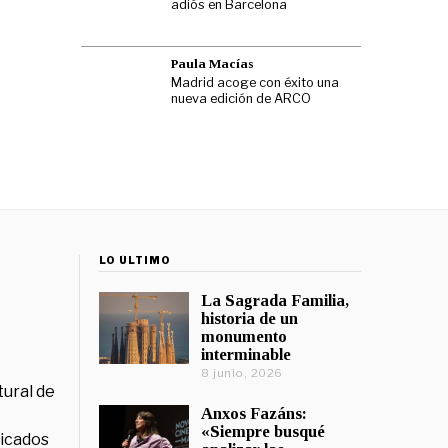
adiós en Barcelona
Paula Macías
Madrid acoge con éxito una
nueva edición de ARCO
LO ÚLTIMO
La Sagrada Familia,
historia de un
monumento
interminable
8 junio, 2026
tural de
Anxos Fazáns:
«Siempre busqué
licados