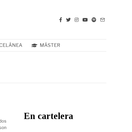
CELÁNEA
MÁSTER
En cartelera
 dos
 son