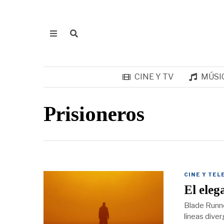
CINE Y TV
MÚSI
Prisioneros
CINE Y TEL
El eleg
Blade Runne
líneas dive