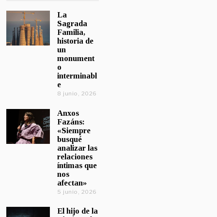
La
Sagrada
Familia,
historia de
un
monument
o
interminabl
e
8 junio, 2026
Anxos
Fazáns:
«Siempre
busqué
analizar las
relaciones
íntimas que
nos
afectan»
5 junio, 2026
El hijo de la