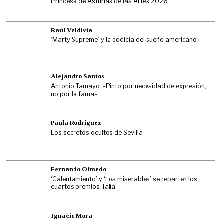
Princesa de Asturias de las Artes 2026
Raúl Valdivia
‘Marty Supreme’ y la codicia del sueño americano
Alejandro Santos
Antonio Tamayo: «Pinto por necesidad de expresión,
no por la fama»
Paula Rodríguez
Los secretos ocultos de Sevilla
Fernando Olmedo
‘Calentamiento’ y ‘Los miserables’ se reparten los
cuartos premios Talía
Ignacio Mora