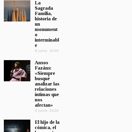
La
Sagrada
Familia,
historia de
un
monument
o
interminabl
e
8 junio, 2026
Anxos
Fazáns:
«Siempre
busqué
analizar las
relaciones
íntimas que
nos
afectan»
5 junio, 2026
El hijo de la
cómica, el