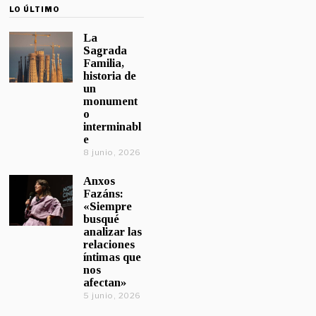
LO ÚLTIMO
La
Sagrada
Familia,
historia de
un
monument
o
interminabl
e
8 junio, 2026
Anxos
Fazáns:
«Siempre
busqué
analizar las
relaciones
íntimas que
nos
afectan»
5 junio, 2026