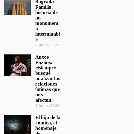
Sagrada
Familia,
historia de
un
monument
o
interminabl
e
8 junio, 2026
Anxos
Fazáns:
«Siempre
busqué
analizar las
relaciones
íntimas que
nos
afectan»
5 junio, 2026
El hijo de la
cómica, el
homenaje
de