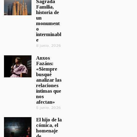
Sagrada
Familia,
historia de
un
monument
o
interminabl
e
8 junio, 2026
Anxos
Fazáns:
«Siempre
busqué
analizar las
relaciones
íntimas que
nos
afectan»
5 junio, 2026
El hijo de la
cómica, el
homenaje
de