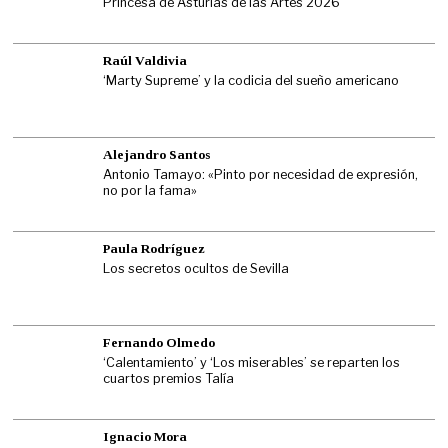
Princesa de Asturias de las Artes 2026
Raúl Valdivia
‘Marty Supreme’ y la codicia del sueño americano
Alejandro Santos
Antonio Tamayo: «Pinto por necesidad de expresión,
no por la fama»
Paula Rodríguez
Los secretos ocultos de Sevilla
Fernando Olmedo
‘Calentamiento’ y ‘Los miserables’ se reparten los
cuartos premios Talía
Ignacio Mora