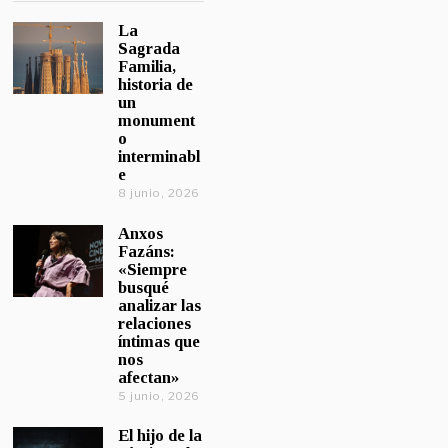
La
Sagrada
Familia,
historia de
un
monument
o
interminabl
e
8 junio, 2026
Anxos
Fazáns:
«Siempre
busqué
analizar las
relaciones
íntimas que
nos
afectan»
5 junio, 2026
El hijo de la