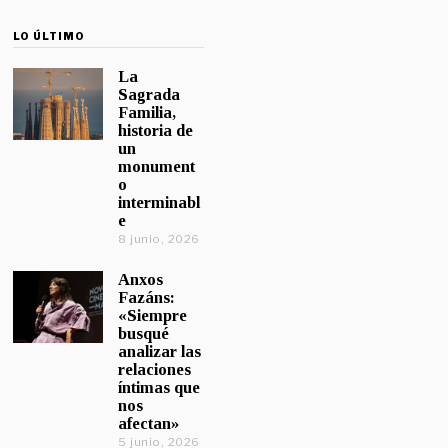
LO ÚLTIMO
La
Sagrada
Familia,
historia de
un
monument
o
interminabl
e
8 junio, 2026
Anxos
Fazáns:
«Siempre
busqué
analizar las
relaciones
íntimas que
nos
afectan»
5 junio, 2026