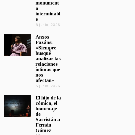
monument
o
interminabl
e
8 junio, 2026
Anxos
Fazáns:
«Siempre
busqué
analizar las
relaciones
íntimas que
nos
afectan»
5 junio, 2026
El hijo de la
cómica, el
homenaje
de
Sacristán a
Fernán
Gómez