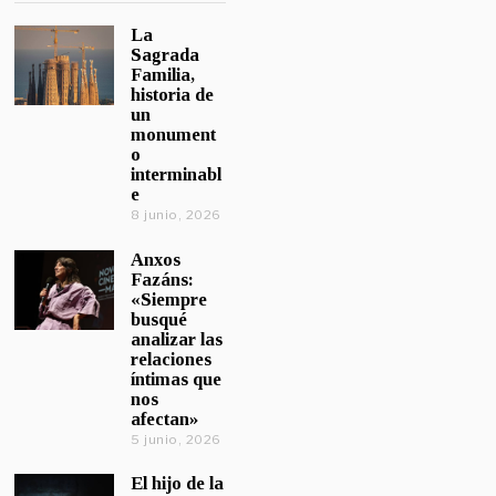
La
Sagrada
Familia,
historia de
un
monument
o
interminabl
e
8 junio, 2026
Anxos
Fazáns:
«Siempre
busqué
analizar las
relaciones
íntimas que
nos
afectan»
5 junio, 2026
El hijo de la