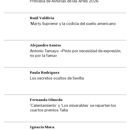
Princesa de Asturias de las Artes 2026
Raúl Valdivia
‘Marty Supreme’ y la codicia del sueño americano
Alejandro Santos
Antonio Tamayo: «Pinto por necesidad de expresión,
no por la fama»
Paula Rodríguez
Los secretos ocultos de Sevilla
Fernando Olmedo
‘Calentamiento’ y ‘Los miserables’ se reparten los
cuartos premios Talía
Ignacio Mora