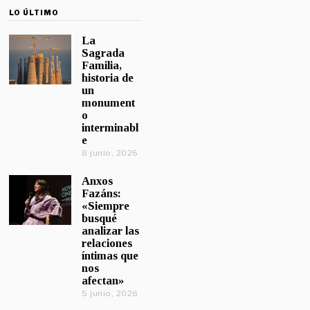
LO ÚLTIMO
La
Sagrada
Familia,
historia de
un
monument
o
interminabl
e
8 junio, 2026
Anxos
Fazáns:
«Siempre
busqué
analizar las
relaciones
íntimas que
nos
afectan»
5 junio, 2026