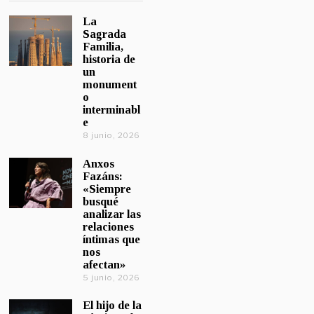
La
Sagrada
Familia,
historia de
un
monument
o
interminabl
e
8 junio, 2026
Anxos
Fazáns:
«Siempre
busqué
analizar las
relaciones
íntimas que
nos
afectan»
5 junio, 2026
El hijo de la