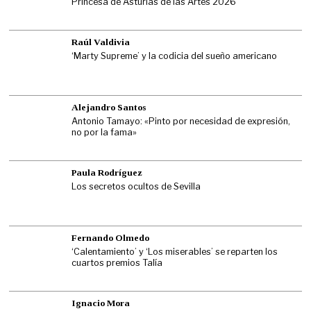
Princesa de Asturias de las Artes 2026
Raúl Valdivia
‘Marty Supreme’ y la codicia del sueño americano
Alejandro Santos
Antonio Tamayo: «Pinto por necesidad de expresión,
no por la fama»
Paula Rodríguez
Los secretos ocultos de Sevilla
Fernando Olmedo
‘Calentamiento’ y ‘Los miserables’ se reparten los
cuartos premios Talía
Ignacio Mora