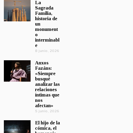
La
Sagrada
Familia,
historia de
un
monument
o
interminabl
e
8 junio, 2026
Anxos
Fazáns:
«Siempre
busqué
analizar las
relaciones
íntimas que
nos
afectan»
5 junio, 2026
El hijo de la
cómica, el