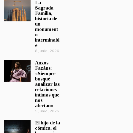
La
Sagrada
Familia,
historia de
un
monument
o
interminabl
e
8 junio, 2026
Anxos
Fazáns:
«Siempre
busqué
analizar las
relaciones
íntimas que
nos
afectan»
5 junio, 2026
El hijo de la
cómica, el