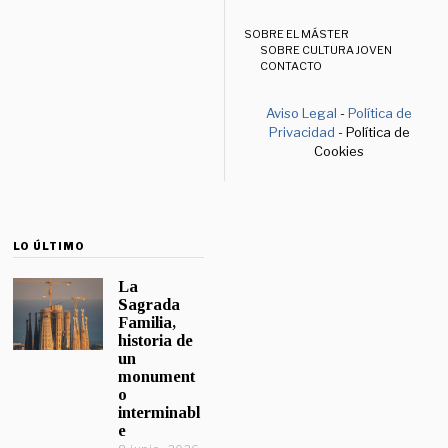
SOBRE EL MÁSTER
SOBRE CULTURA JOVEN
CONTACTO
Aviso Legal
-
Política de
Privacidad
- Política de
Cookies
LO ÚLTIMO
La
Sagrada
Familia,
historia de
un
monument
o
interminabl
e