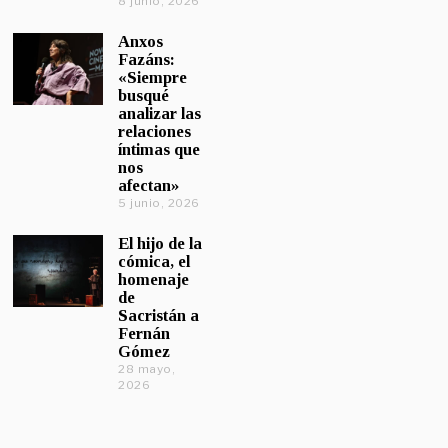
8 junio, 2026
Anxos
Fazáns:
«Siempre
busqué
analizar las
relaciones
íntimas que
nos
afectan»
5 junio, 2026
El hijo de la
cómica, el
homenaje
de
Sacristán a
Fernán
Gómez
28 mayo,
2026