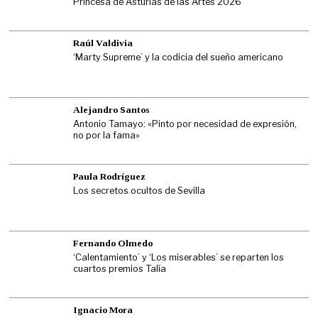
Princesa de Asturias de las Artes 2026
Raúl Valdivia
‘Marty Supreme’ y la codicia del sueño americano
Alejandro Santos
Antonio Tamayo: «Pinto por necesidad de expresión,
no por la fama»
Paula Rodríguez
Los secretos ocultos de Sevilla
Fernando Olmedo
‘Calentamiento’ y ‘Los miserables’ se reparten los
cuartos premios Talía
Ignacio Mora