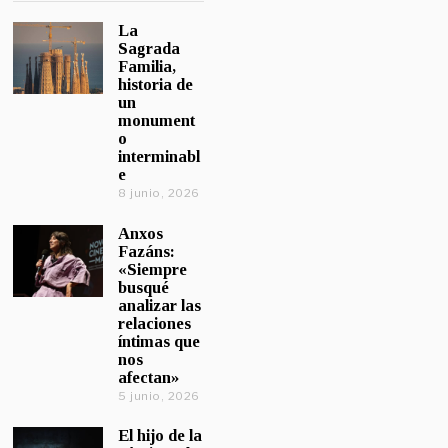
La
Sagrada
Familia,
historia de
un
monument
o
interminabl
e
8 junio, 2026
Anxos
Fazáns:
«Siempre
busqué
analizar las
relaciones
íntimas que
nos
afectan»
5 junio, 2026
El hijo de la