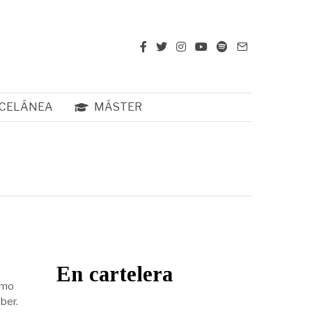
CELÁNEA
MÁSTER
En cartelera
imo
ber.