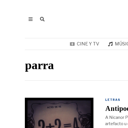
CINE Y TV
MÚSI
parra
LETRAS
Antipoe
A Nicanor P
artefacto u 