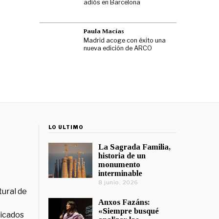
adiós en Barcelona
Paula Macías
Madrid acoge con éxito una
nueva edición de ARCO
LO ÚLTIMO
La Sagrada Familia,
historia de un
monumento
interminable
8 junio, 2026
tural de
Anxos Fazáns:
«Siempre busqué
licados