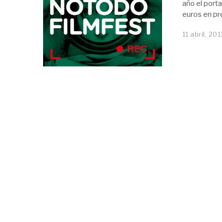
año el port
euros en pr
11 abril, 201