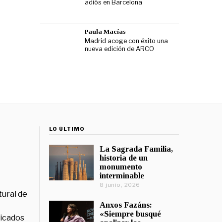
adiós en Barcelona
Paula Macías
Madrid acoge con éxito una
nueva edición de ARCO
LO ÚLTIMO
La Sagrada Familia,
historia de un
monumento
interminable
8 junio, 2026
tural de
Anxos Fazáns:
«Siempre busqué
licados