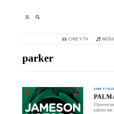
CINE Y TV
MÚSI
parker
CINE Y TEL
PALMA
El jueves p
edición del