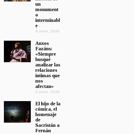
un
monument
o
interminabl
e
8 junio, 2026
Anxos
Fazáns:
«Siempre
busqué
analizar las
relaciones
íntimas que
nos
afectan»
5 junio, 2026
El hijo de la
cómica, el
homenaje
de
Sacristán a
Fernán