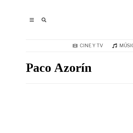
CINE Y TV
MÚSI
Paco Azorín