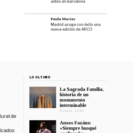
adiós en Barcelona
Paula Macías
Madrid acoge con éxito una
nueva edición de ARCO
LO ÚLTIMO
La Sagrada Familia,
historia de un
monumento
interminable
8 junio, 2026
tural de
Anxos Fazáns:
«Siempre busqué
licados