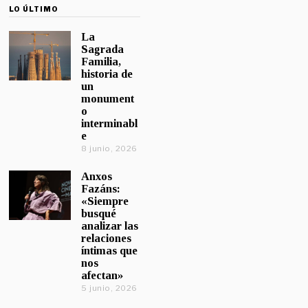
LO ÚLTIMO
La
Sagrada
Familia,
historia de
un
monument
o
interminabl
e
8 junio, 2026
Anxos
Fazáns:
«Siempre
busqué
analizar las
relaciones
íntimas que
nos
afectan»
5 junio, 2026