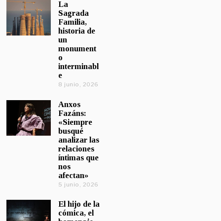
La
Sagrada
Familia,
historia de
un
monument
o
interminabl
e
8 junio, 2026
Anxos
Fazáns:
«Siempre
busqué
analizar las
relaciones
íntimas que
nos
afectan»
5 junio, 2026
El hijo de la
cómica, el