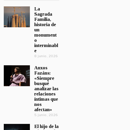
La
Sagrada
Familia,
historia de
un
monument
o
interminabl
e
8 junio, 2026
Anxos
Fazáns:
«Siempre
busqué
analizar las
relaciones
íntimas que
nos
afectan»
5 junio, 2026
El hijo de la