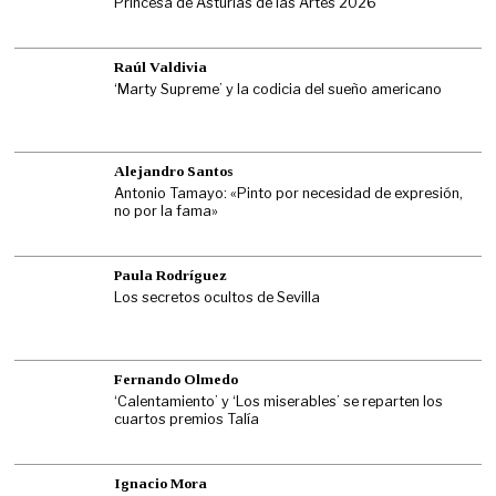
Princesa de Asturias de las Artes 2026
Raúl Valdivia
‘Marty Supreme’ y la codicia del sueño americano
Alejandro Santos
Antonio Tamayo: «Pinto por necesidad de expresión,
no por la fama»
Paula Rodríguez
Los secretos ocultos de Sevilla
Fernando Olmedo
‘Calentamiento’ y ‘Los miserables’ se reparten los
cuartos premios Talía
Ignacio Mora