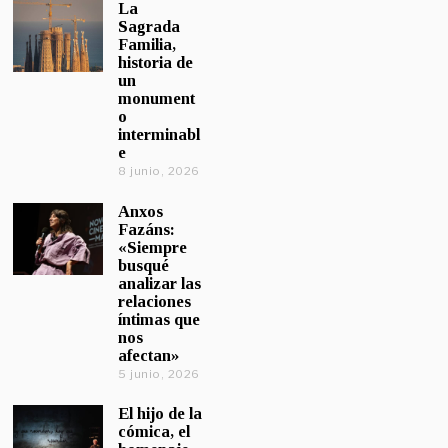
La
Sagrada
Familia,
historia de
un
monument
o
interminabl
e
8 junio, 2026
Anxos
Fazáns:
«Siempre
busqué
analizar las
relaciones
íntimas que
nos
afectan»
5 junio, 2026
El hijo de la
cómica, el