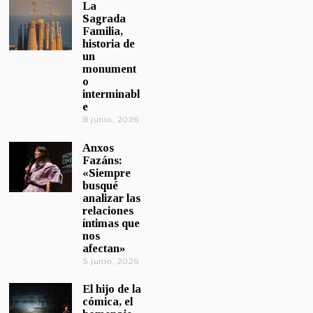
La
Sagrada
Familia,
historia de
un
monument
o
interminabl
e
8 junio, 2026
Anxos
Fazáns:
«Siempre
busqué
analizar las
relaciones
íntimas que
nos
afectan»
5 junio, 2026
El hijo de la
cómica, el