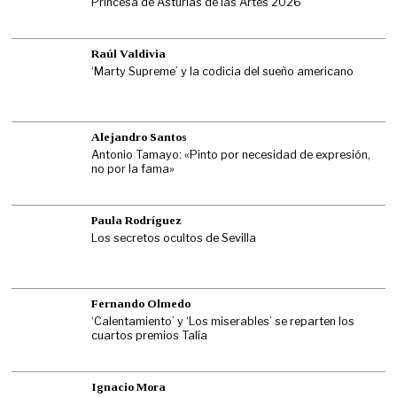
Princesa de Asturias de las Artes 2026
Raúl Valdivia
‘Marty Supreme’ y la codicia del sueño americano
Alejandro Santos
Antonio Tamayo: «Pinto por necesidad de expresión,
no por la fama»
Paula Rodríguez
Los secretos ocultos de Sevilla
Fernando Olmedo
‘Calentamiento’ y ‘Los miserables’ se reparten los
cuartos premios Talía
Ignacio Mora