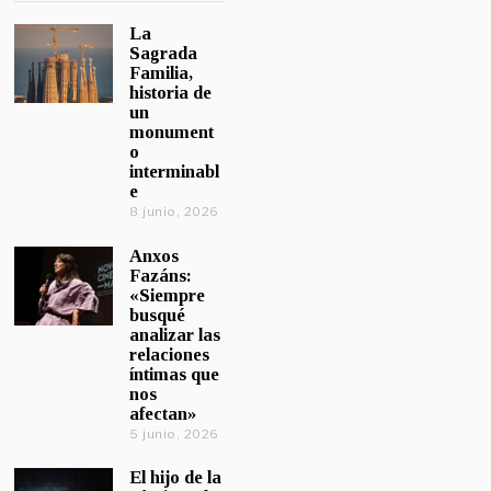
La
Sagrada
Familia,
historia de
un
monument
o
interminabl
e
8 junio, 2026
Anxos
Fazáns:
«Siempre
busqué
analizar las
relaciones
íntimas que
nos
afectan»
5 junio, 2026
El hijo de la