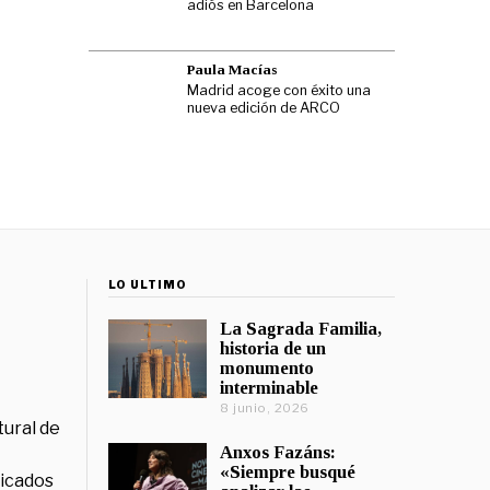
adiós en Barcelona
Paula Macías
Madrid acoge con éxito una
nueva edición de ARCO
LO ÚLTIMO
La Sagrada Familia,
historia de un
monumento
interminable
8 junio, 2026
tural de
Anxos Fazáns:
«Siempre busqué
licados