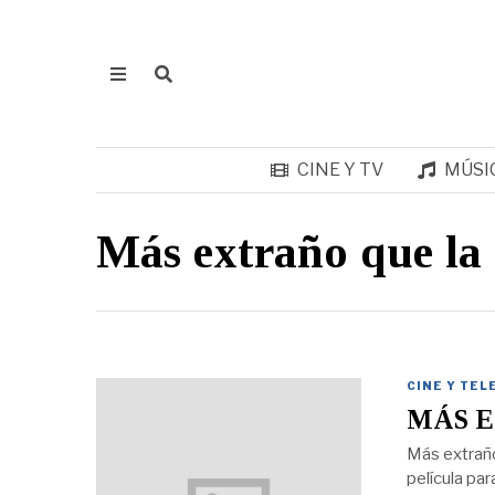
CINE Y TV
MÚSI
Más extraño que la 
CINE Y TEL
MÁS E
Más extraño
película pa