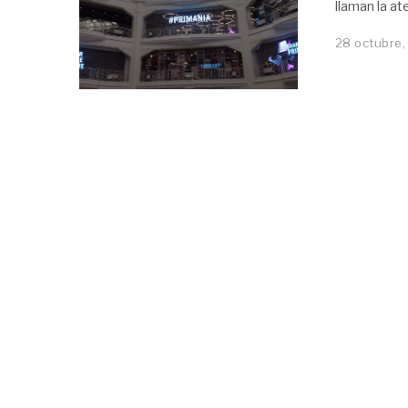
llaman la at
28 octubre,