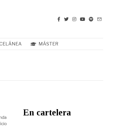
CELÁNEA
MÁSTER
En cartelera
enda
icio