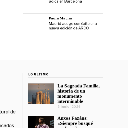
adiós en Barcelona
Paula Macías
Madrid acoge con éxito una
nueva edición de ARCO
LO ÚLTIMO
La Sagrada Familia,
historia de un
monumento
interminable
8 junio, 2026
tural de
Anxos Fazáns:
«Siempre busqué
licados