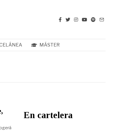
CELÁNEA
MÁSTER
,
En cartelera
acogerá