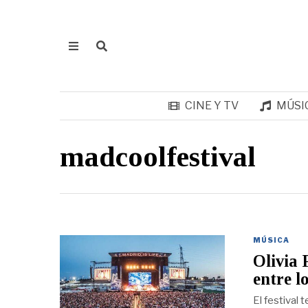
CINE Y TV
MÚSI
madcoolfestival
MÚSICA
Olivia 
entre l
El festival 