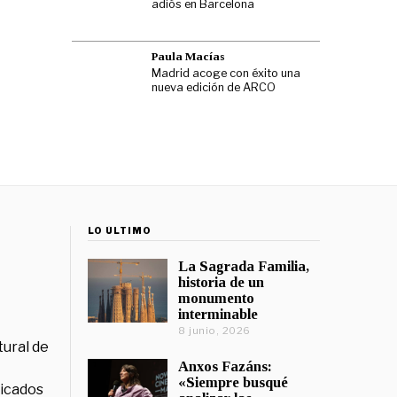
adiós en Barcelona
Paula Macías
Madrid acoge con éxito una
nueva edición de ARCO
LO ÚLTIMO
La Sagrada Familia,
historia de un
monumento
interminable
8 junio, 2026
tural de
Anxos Fazáns:
«Siempre busqué
licados