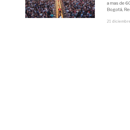
a mas de 60
Bogotá, Res
21 diciembr