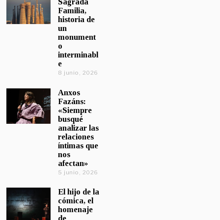
Sagrada
Familia,
historia de
un
monument
o
interminabl
e
8 junio, 2026
Anxos
Fazáns:
«Siempre
busqué
analizar las
relaciones
íntimas que
nos
afectan»
5 junio, 2026
El hijo de la
cómica, el
homenaje
de