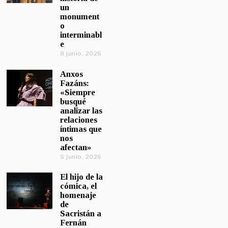
un
monument
o
interminabl
e
8 junio, 2026
Anxos
Fazáns:
«Siempre
busqué
analizar las
relaciones
íntimas que
nos
afectan»
5 junio, 2026
El hijo de la
cómica, el
homenaje
de
Sacristán a
Fernán