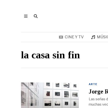
CINE Y TV
MÚSI
la casa sin fin
ARTE
Jorge R
Las señas d
muchas vece