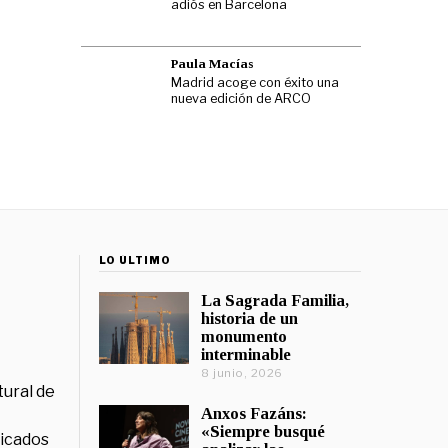
adiós en Barcelona
Paula Macías
Madrid acoge con éxito una
nueva edición de ARCO
LO ÚLTIMO
La Sagrada Familia,
historia de un
monumento
interminable
8 junio, 2026
tural de
Anxos Fazáns:
«Siempre busqué
licados