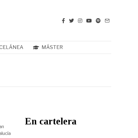
CELÁNEA
MÁSTER
En cartelera
an
alucía