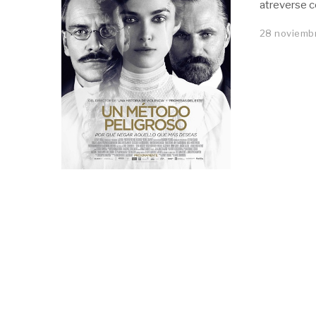
atreverse co
28 noviembr