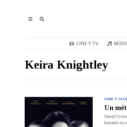
CINE Y TV
MÚSI
Keira Knightley
CINE Y TEL
Un méto
David Crone
basado en el