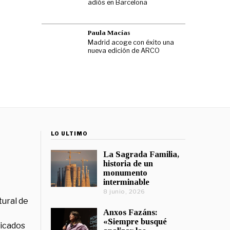
adiós en Barcelona
Paula Macías
Madrid acoge con éxito una
nueva edición de ARCO
LO ÚLTIMO
La Sagrada Familia,
historia de un
monumento
interminable
8 junio, 2026
tural de
Anxos Fazáns:
«Siempre busqué
licados